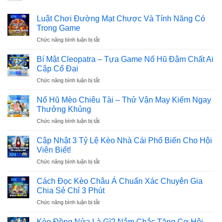
Luật Chơi Đường Mạt Chược Và Tính Năng Có
Trong Game
ở
Chức năng bình luận bị tắt
Luật
Chơi
Bí Mật Cleopatra – Tựa Game Nổ Hũ Đậm Chất Ai
Đường
Cập Cổ Đại
Mạt
ở
Chức năng bình luận bị tắt
Chược
Bí
Và
Mật
Tính
Nổ Hũ Mèo Chiêu Tài – Thử Vận May Kiếm Ngay
Cleopatra
Năng
Thưởng Khủng
–
Có
ở
Chức năng bình luận bị tắt
Tựa
Trong
Nổ
Game
Game
Hũ
Nổ
Cập Nhật 3 Tỷ Lệ Kèo Nhà Cái Phổ Biến Cho Hội
Mèo
Hũ
Viên Biết!
Chiêu
Đậm
ở
Chức năng bình luận bị tắt
Tài
Chất
Cập
–
Ai
Nhật
Thử
Cách Đọc Kèo Châu Á Chuẩn Xác Chuyên Gia
Cập
3
Vận
Chia Sẻ Chỉ 3 Phút
Cổ
Tỷ
May
Đại
ở
Chức năng bình luận bị tắt
Lệ
Kiếm
Cách
Kèo
Ngay
Đọc
Nhà
Kèo Đồng Nửa Là Gì? Nắm Chắc Tăng Cơ Hội
Thưởng