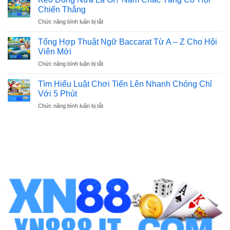
Kèo
Cái
Chiến Thắng
Khủng
Châu
Phổ
ở
Chức năng bình luận bị tắt
Á
Biến
Kèo
Chuẩn
Cho
Đồng
Xác
Tổng Hợp Thuật Ngữ Baccarat Từ A – Z Cho Hội
Hội
Nửa
Chuyên
Viên Mới
Viên
Là
Gia
Biết!
ở
Chức năng bình luận bị tắt
Gì?
Chia
Tổng
Nắm
Sẻ
Hợp
Chắc
Tìm Hiểu Luật Chơi Tiến Lên Nhanh Chóng Chỉ
Chỉ
Thuật
Tăng
Với 5 Phút
3
Ngữ
Cơ
Phút
ở
Chức năng bình luận bị tắt
Baccarat
Hội
Tìm
Từ
Chiến
Hiểu
A
Thắng
Luật
–
Chơi
Z
Tiến
Cho
Lên
Hội
Nhanh
Viên
Chóng
Mới
Chỉ
Với
5
Phút