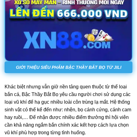
GIỚI THIỆU SIÊU PHẨM BẬC THẦY BẮT BỌ TỪ JILI
Khác biệt nhưng vẫn giữ nền tảng quen thuộc từ thể loại
bắn cá, Bậc Thầy Bắt Bọ yêu cầu người chơi sử dụng các
loại vũ khí để hạ gục nhiều loài côn trùng lạ mắt. Hệ thống
sinh vật có thể kể đến như: nhện, bọ cánh cứng, cánh cam
hay ruồi,… Để nhận được nhiều điểm thưởng thì hội viên
cần khả năng ngắm bắn chính xác kết hợp cách lựa chọn
vũ khí phù hợp trong từng tình huống.