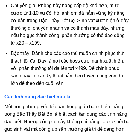
Chuyên gia: Phòng này nâng cấp độ khó hơn, mức
cược từ 1-10 xu đòi hỏi anh em đã nắm vững kỹ năng
cơ bản trong Bậc Thầy Bắt Bọ. Sinh vật xuất hiện ở đây
thường di chuyển nhanh và có thanh máu dày, nhưng
nếu hạ gục thành công, phần thưởng có thể dao động
từ x20 – x199.
Bậc thầy: Dành cho các cao thủ muốn chinh phục thử
thách tối đa. Đây là nơi các boss cực mạnh xuất hiện,
với phần thưởng tối đa lên tới x499. Để chinh phục
sảnh này thì cần kỹ thuật bắn điêu luyện cùng vốn đủ
lớn để theo đến cuối ván.
Các tính năng đặc biệt mới lạ
Một trong những yếu tố quan trọng giúp bạn chiến thắng
trong Bậc Thầy Bắt Bọ là biết cách tận dụng các tính năng
đặc biệt. Những công cụ này không chỉ nâng cao cơ hội hạ
gục sinh vật mà còn giúp săn thưởng giá trị dễ dàng hơn.