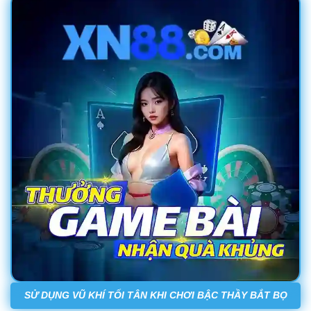
SỬ DỤNG VŨ KHÍ TỐI TÂN KHI CHƠI BẬC THẦY BẮT BỌ