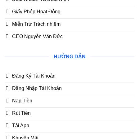
Giấy Phép Hoạt Động
Miễn Trừ Trách nhiệm
CEO Nguyễn Văn Đức
HƯỚNG DẪN
Đăng Ký Tài Khoản
Đăng Nhập Tài Khoản
Nạp Tiền
Rút Tiền
Tải App
Khuyến Mãi