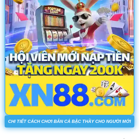
CHI TIẾT CÁCH CHƠI BẮN CÁ BẬC THẦY CHO NGƯỜI MỚI