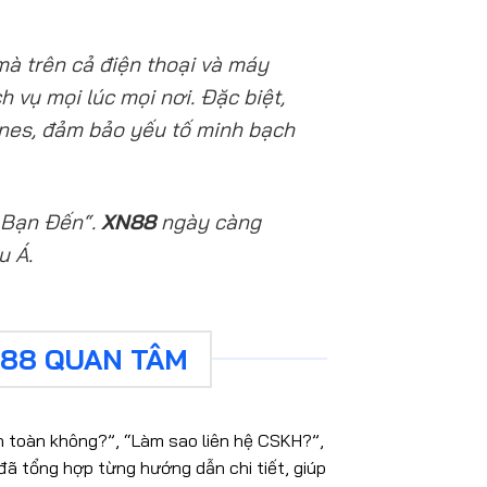
mà trên cả điện thoại và máy
 vụ mọi lúc mọi nơi. Đặc biệt,
nes, đảm bảo yếu tố minh bạch
g Bạn Đến“.
XN88
ngày càng
u Á.
N88 QUAN TÂM
n toàn không?”, “Làm sao liên hệ CSKH?”,
đã tổng hợp từng hướng dẫn chi tiết, giúp