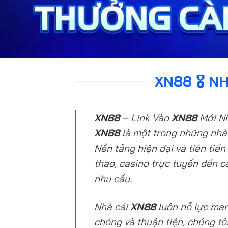
XN88 🎖️ 
XN88
– Link Vào
XN88
Mới Nh
XN88
là một trong những nhà 
Nền tảng hiện đại và tiên tiế
thao, casino trực tuyến đến cá
nhu cầu.
Nhà cái
XN88
luôn nỗ lực man
chóng và thuận tiện, chúng tô