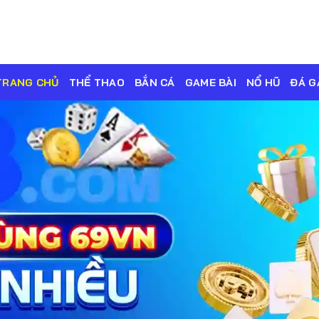
TRANG CHỦ
THỂ THAO
BẮN CÁ
GAME BÀI
NỔ HŨ
ĐÁ G