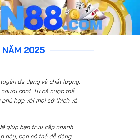
T NĂM 2025
 tuyến đa dạng và chất lượng.
o người chơi. Từ cá cược thể
phù hợp với mọi sở thích và
Để giúp bạn truy cập nhanh
ập này, bạn có thể dễ dàng