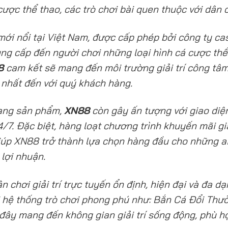
cược thể thao, các trò chơi bài quen thuộc với dân c
mới nổi tại Việt Nam, được cấp phép bởi công ty ca
ung cấp đến người chơi những loại hình cá cược thể 
8
cam kết sẽ mang đến môi trường giải trí công tâm
n nhất đến với quý khách hàng.
dạng sản phẩm,
XN88
còn gây ấn tượng với
giao diệ
4/7
. Đặc biệt, hàng loạt chương trình khuyến mãi giá
giúp XN88 trở thành lựa chọn hàng đầu cho những a
 lợi nhuận.
chơi giải trí trực tuyến ổn định, hiện đại và đa dạ
i hệ thống trò chơi phong phú như: Bắn Cá Đổi Thư
đây mang đến không gian giải trí sống động, phù h