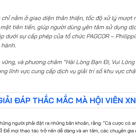
chỉ nằm ở giao diện thân thiện, tốc độ xử lý mượt 
mật tiên tiến, giúp người dùng yên tâm sử dụng dịch
p dưới sự cấp phép của tổ chức PAGCOR – Philippi
 hành.
n vững, và phương châm “Hài Lòng Bạn Đi, Vui Lòn
ng lĩnh vực cung cấp dịch vụ giải trí số khu vực châ
GIẢI ĐÁP THẮC MẮC MÀ HỘI VIÊN X
những người phải đặt ra những băn khoăn, rằng: “Cá cược có a
💥 Để mọi thao tác trở nên dễ dàng và an tâm, các chuyên gia 