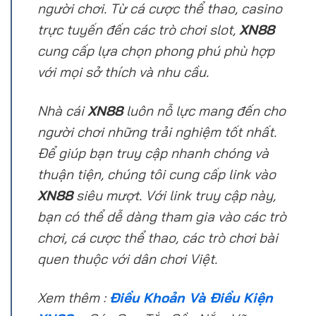
người chơi. Từ cá cược thể thao, casino
trực tuyến đến các trò chơi slot,
XN88
cung cấp lựa chọn phong phú phù hợp
với mọi sở thích và nhu cầu.
Nhà cái
XN88
luôn nỗ lực mang đến cho
người chơi những trải nghiệm tốt nhất.
Để giúp bạn truy cập nhanh chóng và
thuận tiện, chúng tôi cung cấp link vào
XN88
siêu mượt. Với link truy cập này,
bạn có thể dễ dàng tham gia vào các trò
chơi, cá cược thể thao, các trò chơi bài
quen thuộc với dân chơi Việt.
Xem thêm :
Điều Khoản Và Điều Kiện