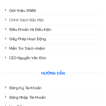
Giới thiệu XN88
Chính Sách Bảo Mật
Điều Khoản Và Điều Kiện
Giấy Phép Hoạt Động
Miễn Trừ Trách nhiệm
CEO Nguyễn Văn Đức
HƯỚNG DẪN
Đăng Ký Tài Khoản
Đăng Nhập Tài Khoản