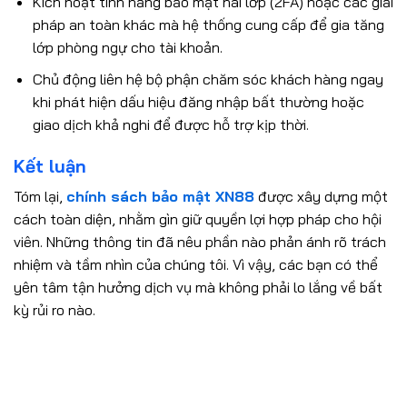
Kích hoạt tính năng bảo mật hai lớp (2FA) hoặc các giải
pháp an toàn khác mà hệ thống cung cấp để gia tăng
lớp phòng ngự cho tài khoản.
Chủ động liên hệ bộ phận chăm sóc khách hàng ngay
khi phát hiện dấu hiệu đăng nhập bất thường hoặc
giao dịch khả nghi để được hỗ trợ kịp thời.
Kết luận
Tóm lại,
chính sách bảo mật XN88
được xây dựng một
cách toàn diện, nhằm gìn giữ quyền lợi hợp pháp cho hội
viên. Những thông tin đã nêu phần nào phản ánh rõ trách
nhiệm và tầm nhìn của chúng tôi. Vì vậy, các bạn có thể
yên tâm tận hưởng dịch vụ mà không phải lo lắng về bất
kỳ rủi ro nào.