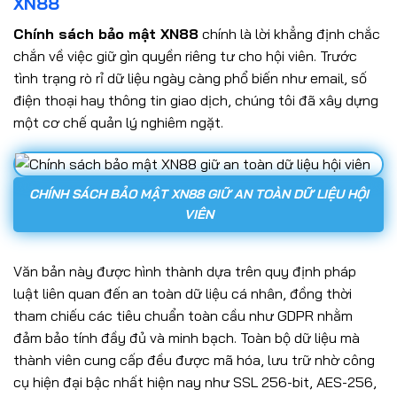
XN88
Chính sách bảo mật XN88
chính là lời khẳng định chắc
chắn về việc giữ gìn quyền riêng tư cho hội viên. Trước
tình trạng rò rỉ dữ liệu ngày càng phổ biến như email, số
điện thoại hay thông tin giao dịch, chúng tôi đã xây dựng
một cơ chế quản lý nghiêm ngặt.
CHÍNH SÁCH BẢO MẬT XN88 GIỮ AN TOÀN DỮ LIỆU HỘI
VIÊN
Văn bản này được hình thành dựa trên quy định pháp
luật liên quan đến an toàn dữ liệu cá nhân, đồng thời
tham chiếu các tiêu chuẩn toàn cầu như GDPR nhằm
đảm bảo tính đầy đủ và minh bạch. Toàn bộ dữ liệu mà
thành viên cung cấp đều được mã hóa, lưu trữ nhờ công
cụ hiện đại bậc nhất hiện nay như SSL 256-bit, AES-256,