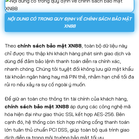
NỘI DUNG CÓ TRONG QUY ĐỊNH VỀ CHÍNH SÁCH BẢO MẬT
XN88
Theo
chính sách bảo mật XN88
, toàn bộ dữ liệu này
chỉ được thu thập khi khách hàng phát sinh giao dịch và
dùng để đảm bảo lệnh thanh toán diễn ra chính xác,
nhanh chóng. Chúng tôi tuyệt đối không lưu giữ mật khẩu
tài khoản ngân hàng hay mã PIN thẻ, nhằm hạn chế tối đa
rủi ro nếu xảy ra sự cố ngoài ý muốn.
Để giữ an toàn cho thông tin tài chính của khách hàng,
chính sách bảo mật XN88
áp dụng các công nghệ mã
hóa hiện đại như giao thức SSL kết hợp AES-256. Bên
cạnh đó, hệ thống còn tích hợp những cổng thanh toán
lớn tuân thủ chuẩn PCI DSS, giúp toàn bộ quá trình giao
dịch diễn ra trong môi trường bảo mật tối ưu.