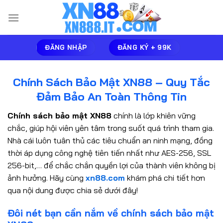
Bỏ
qua
nội
dung
ĐĂNG NHẬP
ĐĂNG KÝ + 99K
Chính Sách Bảo Mật XN88 – Quy Tắc
Đảm Bảo An Toàn Thông Tin
Chính sách bảo mật XN88
chính là lớp khiên vững
chắc, giúp hội viên yên tâm trong suốt quá trình tham gia.
Nhà cái luôn tuân thủ các tiêu chuẩn an ninh mạng, đồng
thời áp dụng công nghệ tiên tiến nhất như AES-256, SSL
256-bit,… để chắc chắn quyền lợi của thành viên không bị
ảnh hưởng. Hãy cùng
xn88.com
khám phá chi tiết hơn
qua nội dung được chia sẻ dưới đây!
Đôi nét bạn cần nắm về chính sách bảo mật