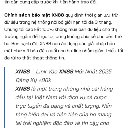
tin cần cung cấp trước khi tiến hành trao đổi.
Chính sách bảo mật XN88
quy định thời gian lưu trữ
dữ liệu trong hệ thống nội bộ giới hạn tối đa 3 tháng.
Chúng tôi cao kết 100% không mua bán dữ liệu cho thị
trường ngầm để trục lợi, cũng không chia sẻ cho bên thứ
ba. Bên cạnh đó, XN88 còn áp dụng các giải pháp bảo
mật như mã hóa đầu cuối cho hotline nhằm giảm thiểu tối
đa rủi ro thất thoát thông tin.
XN88
– Link Vào
XN88
Mới Nhất 2025 -
Đăng Ký +88k
XN88
là một trong những nhà cái hàng
đầu tại Việt Nam với dịch vụ cá cược
trực tuyến đa dạng và chất lượng. Nền
tảng hiện đại và tiên tiến của họ mang
lại trải nghiệm độc đáo và tin cậy cho