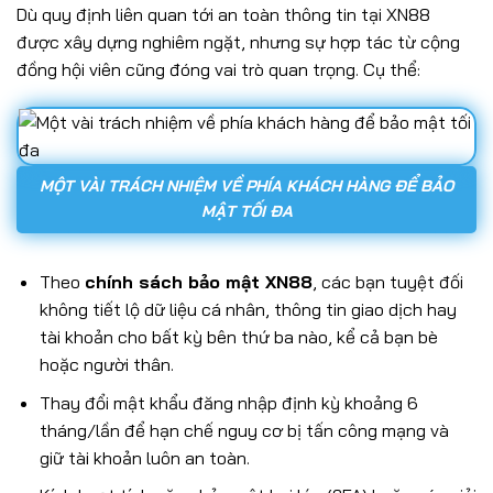
Dù quy định liên quan tới an toàn thông tin tại XN88
được xây dựng nghiêm ngặt, nhưng sự hợp tác từ cộng
đồng hội viên cũng đóng vai trò quan trọng. Cụ thể:
MỘT VÀI TRÁCH NHIỆM VỀ PHÍA KHÁCH HÀNG ĐỂ BẢO
MẬT TỐI ĐA
Theo
chính sách bảo mật XN88
, các bạn tuyệt đối
không tiết lộ dữ liệu cá nhân, thông tin giao dịch hay
tài khoản cho bất kỳ bên thứ ba nào, kể cả bạn bè
hoặc người thân.
Thay đổi mật khẩu đăng nhập định kỳ khoảng 6
tháng/lần để hạn chế nguy cơ bị tấn công mạng và
giữ tài khoản luôn an toàn.