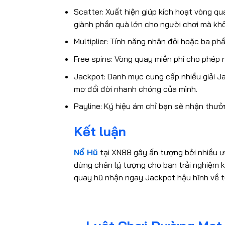
Scatter: Xuất hiện giúp kích hoạt vòng qu
giành phần quà lớn cho người chơi mà khô
Multiplier: Tính năng nhân đôi hoặc ba p
Free spins: Vòng quay miễn phí cho phép 
Jackpot: Danh mục cung cấp nhiều giải J
mơ đổi đời nhanh chóng của mình.
Payline: Ký hiệu ám chỉ bạn sẽ nhận thưở
Kết luận
Nổ Hũ
tại XN88
gây ấn tượng bởi nhiều ư
dừng chân lý tượng cho bạn trải nghiệm k
quay hũ nhận ngay Jackpot hậu hĩnh về t