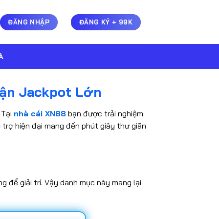
ĐĂNG NHẬP
ĐĂNG KÝ + 99K
À
ận Jackpot Lớn
 Tại
nhà cái XN88
bạn được trải nghiệm
 trợ hiện đại mang đến phút giây thư giãn
g để giải trí. Vậy danh mục này mang lại