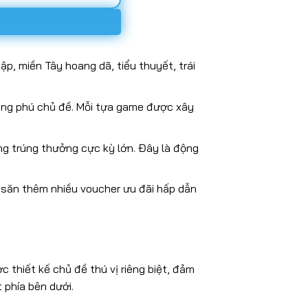
p, miền Tây hoang dã, tiểu thuyết, trái
ong phú chủ đề. Mỗi tựa game được xây
ng trúng thưởng cực kỳ lớn. Đây là động
 săn thêm nhiều voucher ưu đãi hấp dẫn
 thiết kế chủ đề thú vị riêng biệt, đảm
 phía bên dưới.