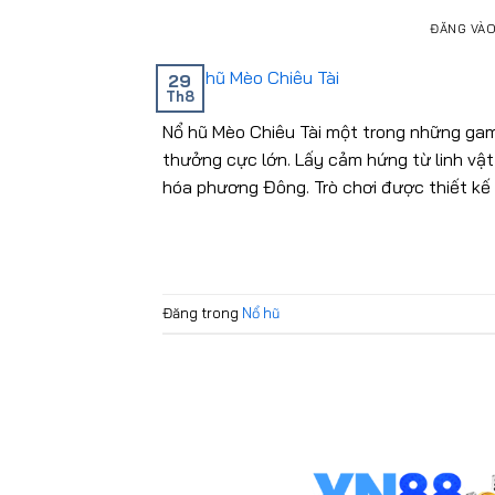
ĐĂNG VÀ
29
Th8
Nổ hũ Mèo Chiêu Tài một trong những game
thưởng cực lớn. Lấy cảm hứng từ linh vậ
hóa phương Đông. Trò chơi được thiết kế g
Đăng trong
Nổ hũ