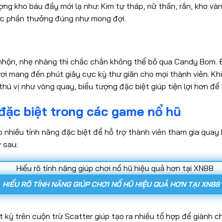
g kho báu đầy mới lạ như: Kim tự tháp, nữ thần, rắn, kho và
ợc phần thưởng đúng như mong đợi.
 nhộn, nhẹ nhàng thì chắc chắn không thể bỏ qua Candy Bom. 
i mang đến phút giây cực kỳ thư giãn cho mọi thành viên. Kh
hú vị như vòng quay, biểu tượng đặc biệt giúp tiện lợi hơn để
đặc biệt trong các game nổ hũ
nhiều tính năng đặc biệt để hỗ trợ thành viên tham gia quay
 sau:
HIỂU RÕ TÍNH NĂNG GIÚP CHƠI NỔ HŨ HIỆU QUẢ HƠN TẠI XN88
 kỳ trên cuộn trừ Scatter giúp tạo ra nhiều tổ hợp để giành c