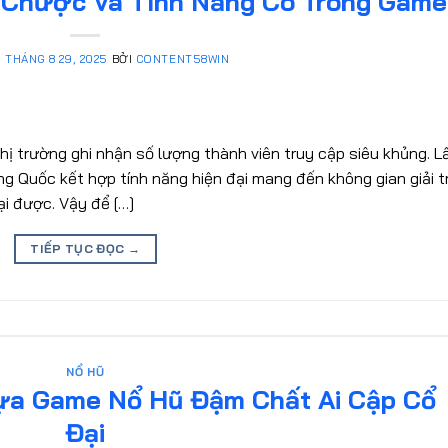
 Chược Và Tính Năng Có Trong Game
O
THÁNG 8 29, 2025
BỞI
CONTENT58WIN
 trường ghi nhận số lượng thành viên truy cập siêu khủng. L
 Quốc kết hợp tính năng hiện đại mang đến không gian giải tr
ại được. Vậy để […]
TIẾP TỤC ĐỌC
→
NỔ HŨ
Tựa Game Nổ Hũ Đậm Chất Ai Cập Cổ
Đại