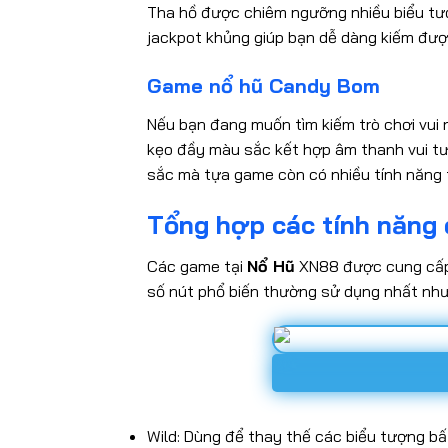
Tha hồ được chiêm ngưỡng nhiều biểu tượn
jackpot khủng giúp bạn dễ dàng kiếm đư
Game nổ hũ Candy Bom
Nếu bạn đang muốn tìm kiếm trò chơi vui
kẹo đầy màu sắc kết hợp âm thanh vui tươ
sắc mà tựa game còn có nhiều tính năng t
Tổng hợp các tính năng 
Các game tại
Nổ Hũ
XN88
được cung cấp 
số nút phổ biến thường sử dụng nhất như
Wild: Dùng để thay thế các biểu tượng bất