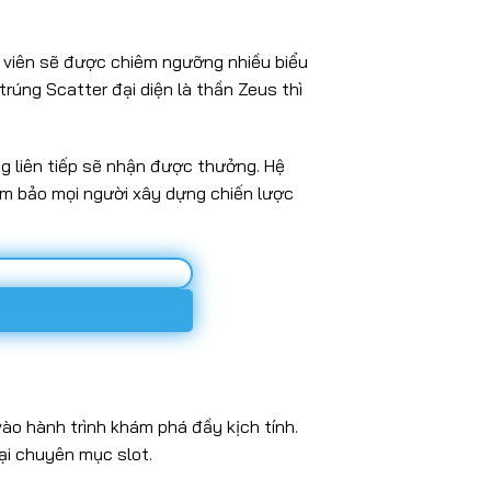
i viên sẽ được chiêm ngưỡng nhiều biểu
úng Scatter đại diện là thần Zeus thì
g liên tiếp sẽ nhận được thưởng. Hệ
đảm bảo mọi người xây dựng chiến lược
o hành trình khám phá đầy kịch tính.
ại chuyên mục slot.