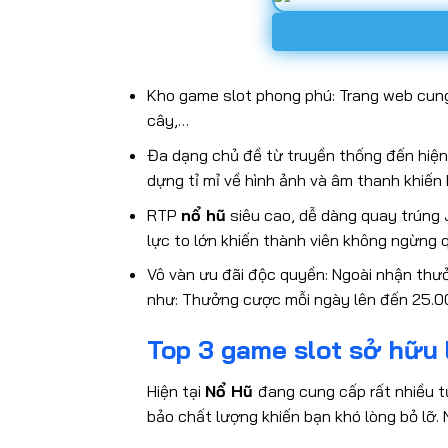
Kho game slot phong phú: Trang web cung 
cây,…
Đa dạng chủ đề từ truyền thống đến hiện
dựng tỉ mỉ về hình ảnh và âm thanh khiến 
RTP
nổ hũ
siêu cao, dễ dàng quay trúng 
lực to lớn khiến thành viên không ngừng q
Vô vàn ưu đãi độc quyền: Ngoài nhận thư
như: Thưởng cược mỗi ngày lên đến 25.0
Top 3 game slot sở hữu 
Hiện tại
Nổ Hũ
đang cung cấp rất nhiều t
bảo chất lượng khiến bạn khó lòng bỏ lỡ. 