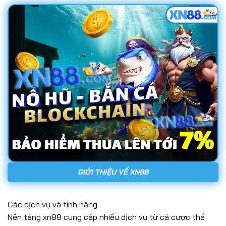
GIỚI THIỆU VỀ XN88
Các dịch vụ và tính năng
Nền tảng xn88 cung cấp nhiều dịch vụ từ cá cược thể