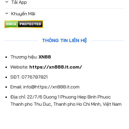
Tải App
Khuyến Mãi
THÔNG TIN LIÊN HỆ
Thương hiệu:
XN88
Website:
https://xn888.it.com/
SĐT: 0776787821
Email: info@https://xn888.it.com
Địa chỉ: 22/7/6 Duong 1 Phuong Hiep Binh Phuoc
Thanh pho Thu Duc, Thanh pho Ho Chi Minh, Việt Nam