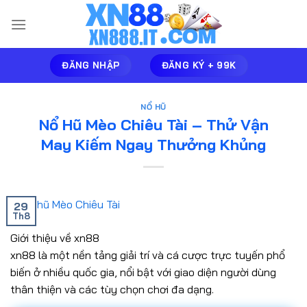
Bỏ
qua
nội
dung
ĐĂNG NHẬP
ĐĂNG KÝ + 99K
NỔ HŨ
Nổ Hũ Mèo Chiêu Tài – Thử Vận
May Kiếm Ngay Thưởng Khủng
29
Th8
Giới thiệu về xn88
xn88 là một nền tảng giải trí và cá cược trực tuyến phổ
biến ở nhiều quốc gia, nổi bật với giao diện người dùng
thân thiện và các tùy chọn chơi đa dạng.