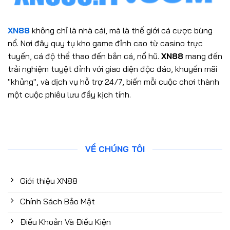
XN88
không chỉ là nhà cái, mà là thế giới cá cược bùng
nổ. Nơi đây quy tụ kho game đỉnh cao từ casino trực
tuyến, cá độ thể thao đến bắn cá, nổ hũ.
XN88
mang đến
trải nghiệm tuyệt đỉnh với giao diện độc đáo, khuyến mãi
"khủng", và dịch vụ hỗ trợ 24/7, biến mỗi cuộc chơi thành
một cuộc phiêu lưu đầy kịch tính.
VỀ CHÚNG TÔI
Giới thiệu XN88
Chính Sách Bảo Mật
Điều Khoản Và Điều Kiện