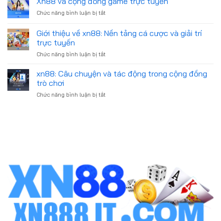
Xn88 và cộng đồng game trực tuyến
Nền
tuyến
ở
Chức năng bình luận bị tắt
tảng
Xn88
cá
và
Giới thiệu về xn88: Nền tảng cá cược và giải trí
cược
cộng
trực
trực tuyến
đồng
tuyến
ở
Chức năng bình luận bị tắt
game
và
Giới
trực
đánh
thiệu
tuyến
xn88: Câu chuyện và tác động trong cộng đồng
giá
về
trò chơi
tổng
xn88:
quan
ở
Chức năng bình luận bị tắt
Nền
xn88:
tảng
Câu
cá
chuyện
cược
và
và
tác
giải
động
trí
trong
trực
cộng
tuyến
đồng
trò
chơi