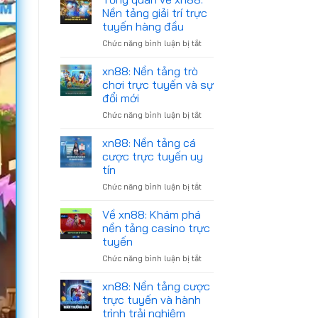
chuyện
và
Nền tảng giải trí trực
và
giải
tuyến hàng đầu
tác
trí
ở
Chức năng bình luận bị tắt
động
trực
Tổng
trong
tuyến
quan
cộng
xn88: Nền tảng trò
về
đồng
chơi trực tuyến và sự
xn88:
trò
đổi mới
Nền
chơi
ở
Chức năng bình luận bị tắt
tảng
xn88:
giải
Nền
trí
xn88: Nền tảng cá
tảng
trực
cược trực tuyến uy
trò
tuyến
tín
chơi
hàng
ở
Chức năng bình luận bị tắt
trực
đầu
xn88:
tuyến
Nền
và
Về xn88: Khám phá
tảng
sự
nền tảng casino trực
cá
đổi
tuyến
cược
mới
ở
Chức năng bình luận bị tắt
trực
Về
tuyến
xn88:
uy
xn88: Nền tảng cược
Khám
tín
trực tuyến và hành
phá
trình trải nghiệm
nền