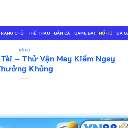
TRANG CHỦ
THỂ THAO
BẮN CÁ
GAME BÀI
NỔ HŨ
ĐÁ G
NỔ HŨ
 Tài – Thử Vận May Kiếm Ngay
Thưởng Khủng